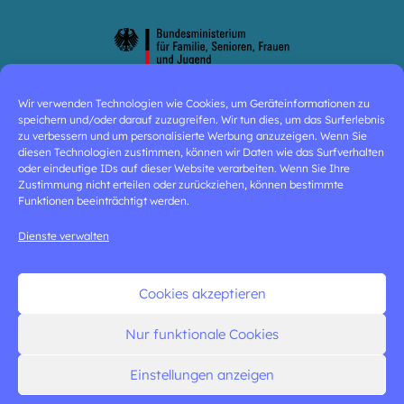
Wir verwenden Technologien wie Cookies, um Geräteinformationen zu
speichern und/oder darauf zuzugreifen. Wir tun dies, um das Surferlebnis
zu verbessern und um personalisierte Werbung anzuzeigen. Wenn Sie
diesen Technologien zustimmen, können wir Daten wie das Surfverhalten
oder eindeutige IDs auf dieser Website verarbeiten. Wenn Sie Ihre
Zustimmung nicht erteilen oder zurückziehen, können bestimmte
Funktionen beeinträchtigt werden.
Dienste verwalten
Cookies akzeptieren
Nur funktionale Cookies
Einstellungen anzeigen