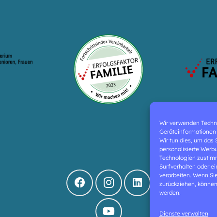
Wir verwenden Techn
Geräteinformationen 
Wir tun dies, um das
personalisierte Werb
Technologien zustim
Surfverhalten oder e
verarbeiten. Wenn Si
zurückziehen, können
werden.
Dienste verwalten