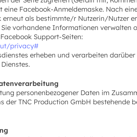
en der Seite zugreifen (Gefällt mir, Kommen
eint eine Facebook-Anmeldemaske. Nach ein
 erneut als bestimmte/r Nutzerin/Nutzer e
r Sie vorhandene Informationen verwalten 
n Facebook Support-Seiten:
ut/privacy#
sdienstes erheben und verarbeiten darüber
 Dienstes.
Datenverarbeitung
beitung personenbezogener Daten im Zusa
ens der TNC Production GmbH bestehende b
ung