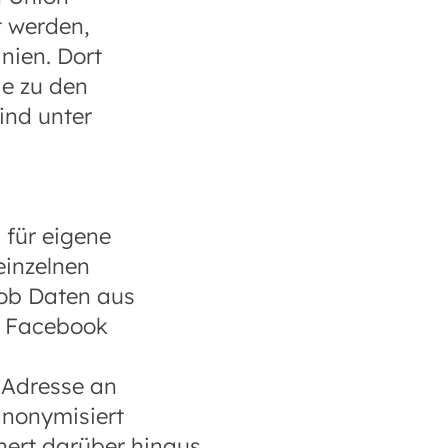
t werden,
nien. Dort
e zu den
ind unter
für eigene
einzelnen
 ob Daten aus
n Facebook
-Adresse an
anonymisiert
hert darüber hinaus