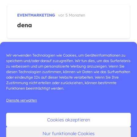
EVENTMARKETING
vor 5 Monaten
dena
Wir verwenden Technologien wie Cookies, um Geräteinformationen zu
speichern und/oder darauf zuzugreifen. Wir tun dies, um das Surferlebnis
SUPERPOWER
vor 5 Monaten
zu verbessern und um personalisierte Werbung anzuzeigen. Wenn Sie
diesen Technologien zustimmen, können wir Daten wie das Surfverhalten
WOGETRA
Neugierig geworden?
oder eindeutige IDs auf dieser Website verarbeiten. Wenn Sie Ihre
Zustimmung nicht erteilen oder zurückziehen, können bestimmte
Funktionen beeinträchtigt werden.
SCHREIB UNS!
Dienste verwalten
Cookies akzeptieren
Nur funktionale Cookies