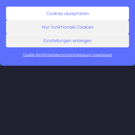
Cookies akzeptieren
Nur funktionale Cookies
Einstellungen anzeigen
Cookie-Richtlinie
Datenschutz
impressum-superpower
© 2025 TNC Group
Impressum
|
Datenschutz
|
AGB